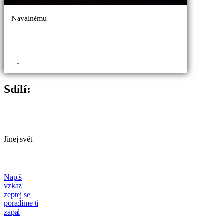
Navalnému
1
Sdílí:
Jinej svět
Napiš
vzkaz
zeptej se
poradíme ti
zapal