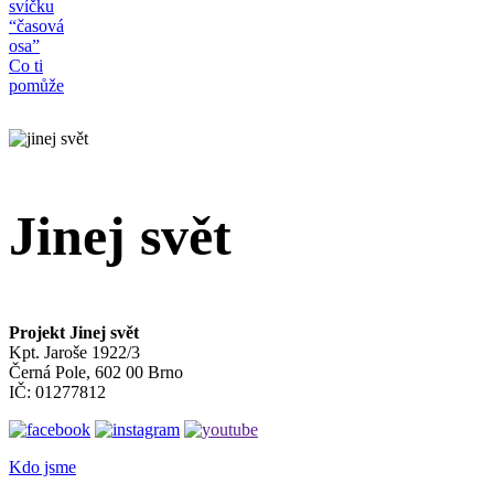
svíčku
“časová
osa”
Co ti
pomůže
Jinej svět
Projekt Jinej svět
Kpt. Jaroše 1922/3
Černá Pole, 602 00 Brno
IČ: 01277812
Kdo jsme