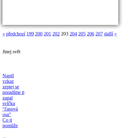
«
předchozí
199
200
201
202
203
204
205
206
207
další
»
Jinej svět
Napiš
vzkaz
zeptej se
poradíme ti
zapal
svíčku
“časová
osa”
Co ti
pomůže