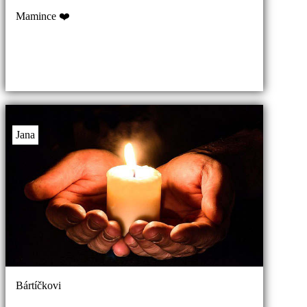
Mamince ❤️
Jana
Bártíčkovi