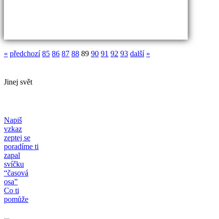
«
předchozí
85
86
87
88
89
90
91
92
93
další
»
Jinej svět
Napiš
vzkaz
zeptej se
poradíme ti
zapal
svíčku
“časová
osa”
Co ti
pomůže