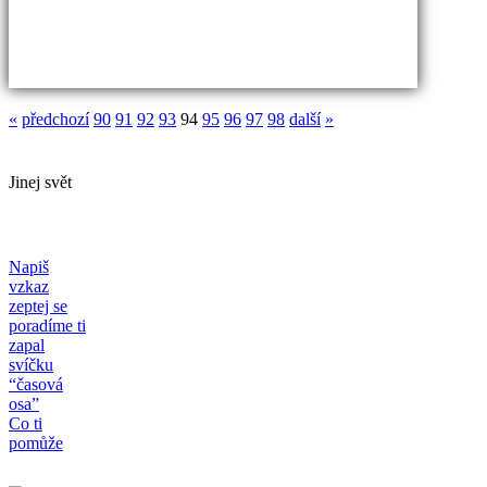
«
předchozí
90
91
92
93
94
95
96
97
98
další
»
Jinej svět
Napiš
vzkaz
zeptej se
poradíme ti
zapal
svíčku
“časová
osa”
Co ti
pomůže